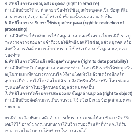
4. สิทธิในการลบข้อมูลส่วนบุคคล (right to erasure)
ท่านมีสิทธิขอให้ลบ ทำลาย หรือทำให้ข้อมูลส่วนบุคคลเป็นข้อมูลที่ไม่
สามารถระบุตัวบุคคลได้ หรือเมื่อข้อมูลนั้นหมดความจำเป็น
5. สิทธิในการระงับการใช้ข้อมูลส่วนบุคคล (right to restriction of
processing)
ท่านมีสิทธิขอให้ระงับการใช้ข้อมูลส่วนบุคคลชั่วคราวในกรณีที่เราอยู่
ระหว่างตรวจสอบตามคำร้องขอใช้สิทธิขอแก้ไขข้อมูลส่วนบุคคล หรือ
สิทธิในการคัดค้านการเก็บรวบรวม ใช้ หรือเปิดเผยข้อมูลส่วนบุคคล
ของท่าน
6. สิทธิในการให้โอนย้ายข้อมูลส่วนบุคคล (right to data portability)
ท่านมีสิทธิขอรับข้อมูลส่วนบุคคลของท่าน ในกรณีที่เราทำให้ข้อมูลนั้น
อยู่ในรูปแบบที่สามารถอ่านหรือใช้งานโดยทั่วไปด้วยเครื่องมือหรือ
อุปกรณ์ที่ทำงานได้โดยอัตโนมัติ รวมถึง สิทธิขอให้ส่งหรือ โอน ข้อมูล
รูปแบบดังกล่าวไปยังผู้ควบคุมข้อมูลส่วนบุคคลอื่น
7. สิทธิในการคัดค้านการประมวลผลข้อมูลส่วนบุคคล (right to object)
ท่านมีสิทธิขอคัดค้านการเก็บรวบรวม ใช้ หรือเปิดเผยข้อมูลส่วนบุคคล
ของท่าน
กรณีท่านเลือกที่จะขอคัดค้านการเก็บรวบรวม ขอให้ลบ ทำลายสิทธิที่
เคยให้ไว้ อาจมีผลกระทบกับการให้บริการของร้านค้าที่ท่านจะได้รับ
เราอาจจะไม่สามารถให้บริการในบางส่วนได้