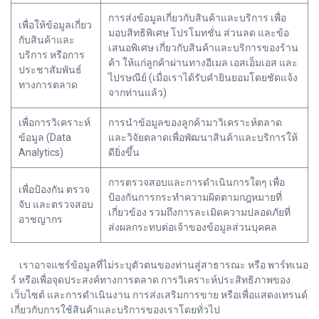
การส่งข้อมูลเกี่ยวกับสินค้าและบริการ เพื่อ
เพื่อให้ข้อมูลเกี่ยว
มอบสิทธิพิเศษ โปรโมทชั่น ส่วนลด และข้อ
กับสินค้าและ
เสนอพิเศษ เกี่ยวกับสินค้าและบริการของร้าน
บริการ หรือการ
ค้า ให้แก่ลูกค้าผ่านทางอีเมล เอสเอ็มเอส และ
ประชาสัมพันธ์
ไปรษณีย์ (เมื่อเราได้รับคำยินยอมโดยชัดแจ้ง
ทางการตลาด
จากท่านแล้ว)
เพื่อการวิเคราะห์
การนำข้อมูลของลูกค้ามาวิเคราะห์ตลาด
ข้อมูล (Data
และวิจัยตลาดเพื่อพัฒนาสินค้าและบริการให้
Analytics)
ดียิ่งขึ้น
การตรวจสอบและการดำเนินการใดๆ เพื่อ
เพื่อป้องกัน ตรวจ
ป้องกันการกระทำความผิดตามกฎหมายที่
จับ และตรวจสอบ
เกี่ยวข้อง รวมถึงการละเมิดความปลอดภัยที่
อาชญากร
ส่งผลกระทบต่อเจ้าของข้อมูลส่วนบุคคล
เราอาจแชร์ข้อมูลที่ไม่ระบุตัวตนของท่านสู่สาธารณะ หรือ พาร์ทเนอ
ร์ หรือเพื่อจุดประสงค์ทางการตลาด การวิเคราะห์ประสิทธิภาพของ
เว็บไซต์ และการดำเนินงาน การส่งเสริมการขาย หรือเพื่อแสดงเทรนด์
เกี่ยวกับการใช้สินค้าและบริการของเราโดยทั่วไป