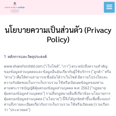
นโยบายความเป็นส่วนตัว (Privacy
Policy)
1. หลักการและวัตถุประสงค์
www.shareforchild.com ("เว็บไซต์", "เรา") ตระหนักถึงความสำคัญ
ของข้อมูลส่วนบุคคลและข้อมูลอื่นอันเกี่ยวกับผู้ใช้บริการ ("ลูกค้า" หรือ
"ท่าน") เพื่อให้ท่านสามารถเชื่อมั่นได้ว่าเว็บไซต์ มีความโปร่งใสและ
ความรับผิดชอบในการเก็บรวบรวม ใช้หรือเปิดเผยข้อมูลของท่าน
ตามพระราชบัญญัติคุ้มครองข้อมูลส่วนบุคคล พ.ศ. 2562 ("กฎหมาย
คุ้มครองข้อมูลส่วนบุคคล") รวมถึงกฎหมายอื่นที่เกี่ยวข้อง นโยบายการ
คุ้มครองข้อมูลส่วนบุคคล ("นโยบาย") นี้จึงได้ถูกจัดทำขึ้นเพื่อชี้แจงแก่
ท่านถึงรายละเอียดเกี่ยวกับการเก็บรวบรวม ใช้หรือเปิดเผย (รวมเรียก
ว่า "ประมวลผล")