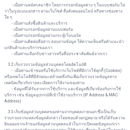
- เมื่อท่านสมัครสมาชิก โดยการกรอกข้อมูลต่าง ๆ ในแบบฟอร์ม ไม่
ว่าในรูปแบบเอกสาร ผ่านเว็บไซต์ สื่อสังคมออนไลน์ หรือทางช่องทาง
ใด ๆ
- เมื่อท่านสั่งซื้อสินค้าและบริการ
- เมื่อท่านกรอกข้อมูลผ่านแบบฟอร์ม
- เมื่อท่านกรอกข้อมูลผ่านกระทู้เว็บบอร์ด
- เมื่อท่านติดต่อสื่อสาร สอบถามข้อมูล ให้ความเห็นหรือคำแนะนำ
แก่สินค้าและบริการของเรา
- เมื่อท่านเลือกรับข่าวสารหรือสื่อประชาสัมพันธ์จากเรา
3.2 เก็บรวบรวมข้อมูลส่วนบุคคลโดยอัตโนมัติ
- เมื่อท่านเข้าชมหรือใช้บริการเว็บไซต์ที่มีการใช้คุกกี้ (Cookies)
หรือเทคโนโลยีที่มีลักษณะคล้ายคลึงกันเพื่อเก็บรวบรวมข้อมูลทาง
เทคนิคเกี่ยวกับรายละเอียดการใช้งานของท่าน
- ข้อมูลที่ได้รับจากการใช้บริการ และข้อมูลที่เกี่ยวข้องกับการใช้
บริการ เช่น ข้อมูลอุปกรณ์ที่เข้าใช้งานบริการ (IP Address & MAC
Address)
3.3 เก็บข้อมูลส่วนบุคคลของท่านจากบุคคลภายนอก ซึ่งเป็นเก็บ
รวบรวมจากแหล่งข้อมูลดังกล่าวโดยชอบด้วยกฎหมาย หรือได้รับความ
ยินยอมจากเจ้าของข้อมูลส่วนบุคคลแล้วในการเปิดเผยข้อมูลแก่เรา