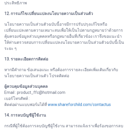
ประสิทธิภาพ
12. การแก้ไขเปลี่ยนแปลงนโยบายความเป็นส่วนตัว
นโยบายความเป็นส่วนตัวฉบับนี้อาจมีการปรับปรุงแก้ไขหรือ
เปลี่ยนแปลงตามความเหมาะสมเพื่อให้เป็นไปตามกฎหมายว่าด้วยการ
คุ้มครองข้อมูลส่วนบุคคลหรือกฎหมายอื่นที่เกี่ยวข้อง เราจึงขอแนะนำ
ให้ท่านตรวจสอบการเปลี่ยนแปลงนโยบายความเป็นส่วนตัวฉบับนี้เป็น
ระยะ ๆ
13. รายละเอียดการติดต่อ
หากมีคำถาม ข้อเสนอแนะ หรือต้องการรายละเอียดเพิ่มเติมเกี่ยวกับ
นโยบายความเป็นส่วนตัว โปรดติดต่อ
ผู้ควบคุมข้อมูลส่วนบุคคล
Email : product_ffc@hotmail.com
เบอร์โทรศัพท์ :
ติดต่อผ่านแบบฟอร์มได้ที่
www.shareforchild.com/contactus
14. การลบบัญชีผู้ใช้งาน
กรณีที่ผู้ใช้ต้องการลบบัญชีผู้ใช้งาน สามารถแจ้งเราเพื่อร้องขอการลบ