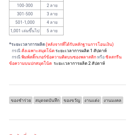
100-300
2 ลาย
301-500
3 ลาย
501-1,000
4 ลาย
1,001 เล่มขึ้นไป
5 ลาย
*ระยะเวลาการผลิต
(หลังจากที่ได้รับหลักฐานการโอนเงิน)
กรณี
สั่งเฉพาะสมุดโน้ต
ระยะเวลาการผลิต 1 สัปดาห์
กรณี
พิมพ์สติ๊กเกอร์ข้อความติดบนซองพลาสติก
หรือ
ซิลสกรีน
ข้อความบนปกสมุดโน้ต
ระยะเวลาการผลิต 2 สัปดาห์
ของชำร่วย
สมุดจดบันทึก
ของขวัญ
งานแต่ง
งานมงคล