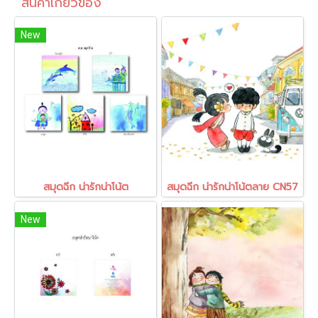
สินค้าเกี่ยวข้อง
New
สมุดฉีก น่ารักน่าโน้ต
สมุดฉีก น่ารักน่าโน้ตลาย CN57
New