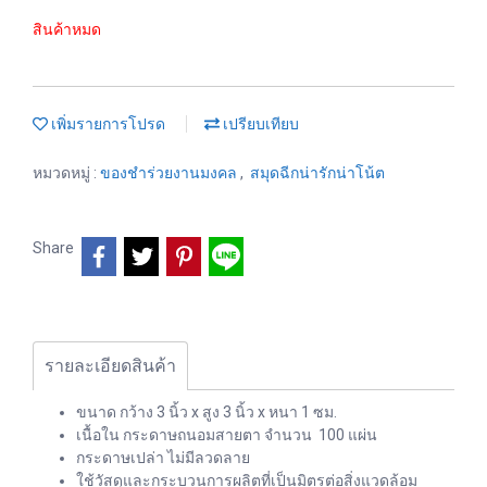
สินค้าหมด
เพิ่มรายการโปรด
เปรียบเทียบ
หมวดหมู่ :
ของชำร่วยงานมงคล
,
สมุดฉีกน่ารักน่าโน้ต
Share
รายละเอียดสินค้า
ขนาด กว้าง 3 นิ้ว x สูง 3 นิ้ว x หนา 1 ซม.
เนื้อใน กระดาษถนอมสายตา จำนวน 100 แผ่น
กระดาษเปล่า ไม่มีลวดลาย
ใช้วัสดุและกระบวนการผลิตที่เป็นมิตรต่อสิ่งแวดล้อม