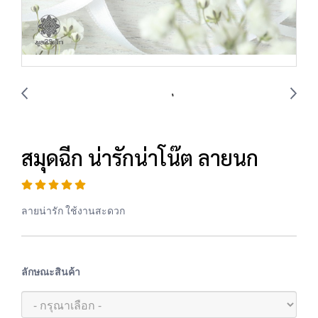
สมุดฉีก น่ารักน่าโน๊ต ลายนก
ลายน่ารัก ใช้งานสะดวก
ลักษณะสินค้า