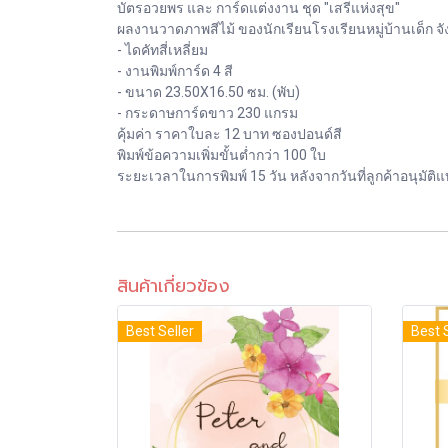
บัตรอวยพร และ การ์ดแต่งงาน ชุด "เสรีแห่งสุข"
ผลงานวาดภาพสีไม้ ของนักเรียนโรงเรียนหมู่บ้านเด็ก จั
- ไดคัทสี่เหลี่ยม
- งานพิมพ์การ์ด 4 สี
- ขนาด 23.50X16.50 ซม. (พับ)
- กระดาษการ์ดขาว 230 แกรม
คุ้มค่า ราคาใบละ 12 บาท ซองปอนด์สี
พิมพ์ข้อความเพิ่มขั้นต่ำกว่า 100 ใบ
ระยะเวลาในการพิมพ์ 15 วัน หลังจากวันที่ลูกค้าอนุมัต
สินค้าเกี่ยวข้อง
Best Seller
Best 